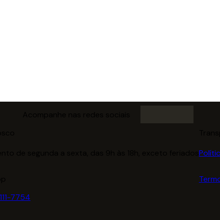
Acompanhe nas redes sociais
osco
Trans
nto de segunda a sexta, das 9h às 18h, exceto feriados
Polít
pp
Termo
1111-7754