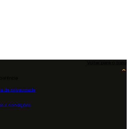
Voltar para o topo
parência
ica de privacidade
s e condições