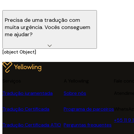
Precisa de uma tradução com
muita urgência. Vocês conseguem
me ajudar?
[object Object]
Serviços
A Yellowling
Fale con
Tradução juramentada
Sobre nós
Atendime
Tradução Certificada
Programa de parceiros
WhatsA
+55 11 9 
Tradução Certificada ATIO
Perguntas frequentes