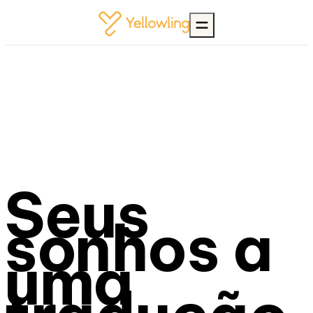
Seus
sonhos a
uma