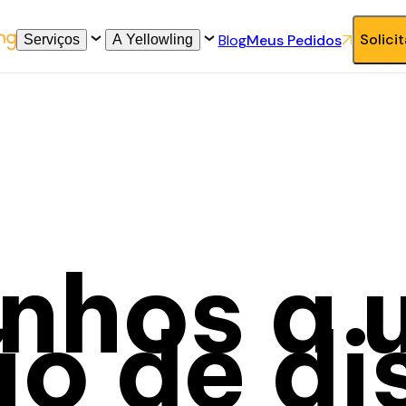
Solici
Blog
Meus Pedidos
Serviços
A Yellowling
onhos a
o de di