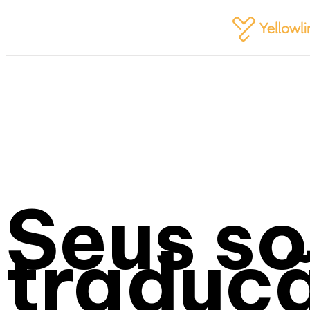
Seus s
traduçã