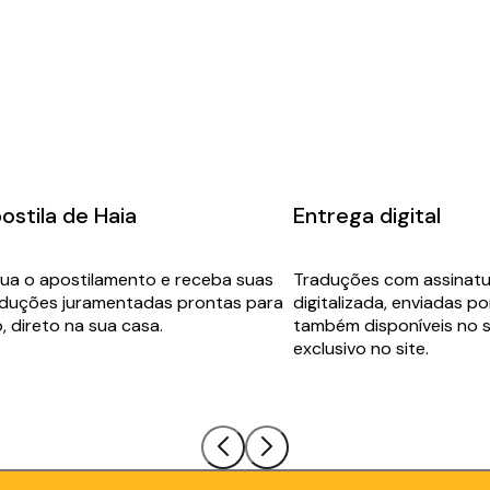
precisa
para
facilitar
seu
ostila de Haia
Entrega digital
processo.
lua o apostilamento e receba suas
Traduções com assinatur
aduções juramentadas prontas para
digitalizada, enviadas po
, direto na sua casa.
também disponíveis no s
exclusivo no site.