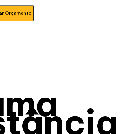
tar Orçamento
 uma
stância