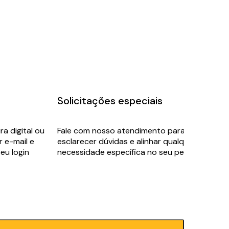
Solicitações especiais
a digital ou
Fale com nosso atendimento para
r e-mail e
esclarecer dúvidas e alinhar qualquer
eu login
necessidade específica no seu pedido.